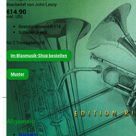
Bearbeitet von John Lesny
€14.90
inkl. USt.
Bestellnummer
ER-116
Schwierigkeit
3
für 2 Trompeten in B
Im Blasmusik-Shop bestellen
Muster
Allgemein
Startseite