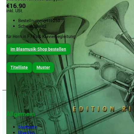
€16.90
inkl. USt.
Bestellnummer
ER-250
Schwierigkeit
2
für Horn in F / Es & Klavierbegleitung
Im Blasmusik-Shop bestellen
Titelliste
Muster
Allgemein
Startseite
Über Uns