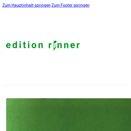
Zum Hauptinhalt springen
Zum Footer springen