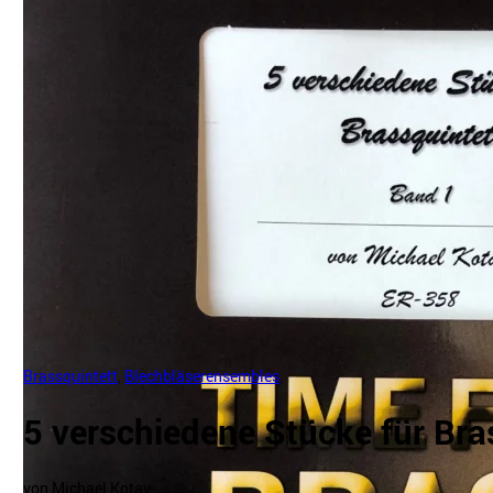
Brassquintett
,
Blechbläserensembles
5 verschiedene Stücke für Bra
von Michael Kotay