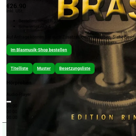
€26.90
inkl. USt.
Bestellnummer
ER-358
Schwierigkeit
3-4
Auf Anfrage können Sie auch Zusatzstimmen erwerben. Siehe Besetz
Im Blasmusik-Shop bestellen
Titelliste
Muster
Besetzungsliste
Hörproben
Audio-Player
00:00
00:00
00:00