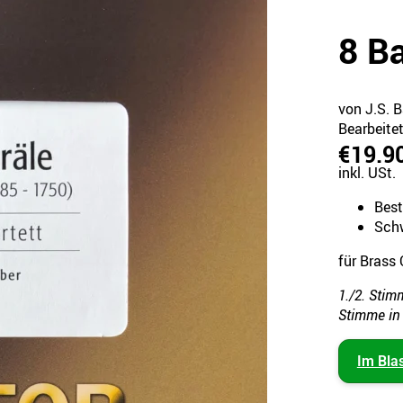
8 B
von J.S. 
Bearbeite
€19.9
inkl. USt.
Bes
Schw
für Brass 
1./2. Stimm
Stimme in 
Im Bla