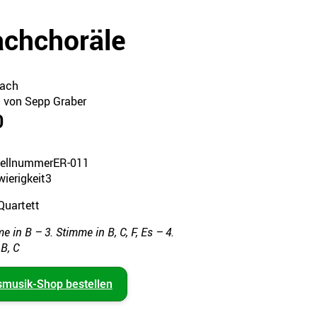
achchoräle
Bach
t von Sepp Graber
0
tellnummer
ER-011
ierigkeit
3
Quartett
e in B – 3. Stimme in B, C, F, Es – 4.
B, C
smusik-Shop bestellen