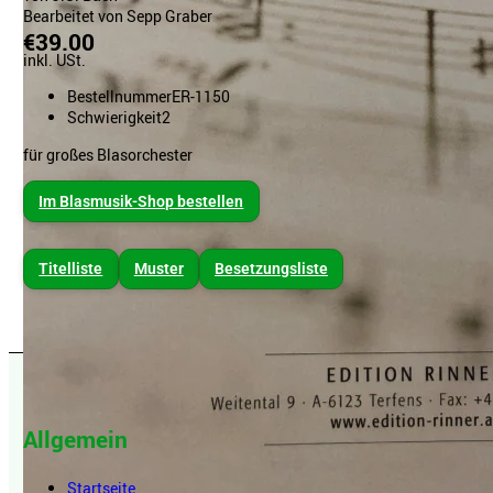
Bearbeitet von Sepp Graber
€39.00
inkl. USt.
Bestellnummer
ER-1150
Schwierigkeit
2
für großes Blasorchester
Im Blasmusik-Shop bestellen
Titelliste
Muster
Besetzungsliste
Allgemein
Startseite