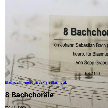
Blasmusik
,
Feierliche/Sakrale Blasmusik
8 Bachchoräle
von J.S. Bach