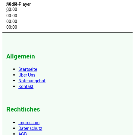
00:00
Audio-Player
00:00
00:00
00:00
00:00
Allgemein
Startseite
Über Uns
Notenangebot
Kontakt
Rechtliches
Impressum
Datenschutz
AGB