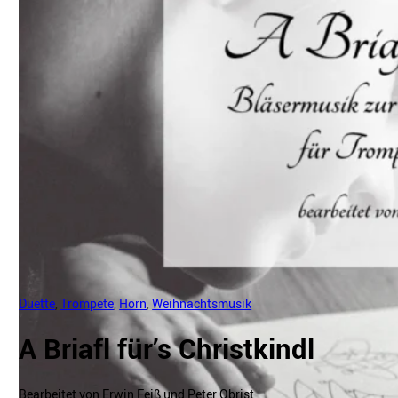
Duette
,
Trompete
,
Horn
,
Weihnachtsmusik
A Briafl für’s Christkindl
Bearbeitet von Erwin Feiß und Peter Obrist