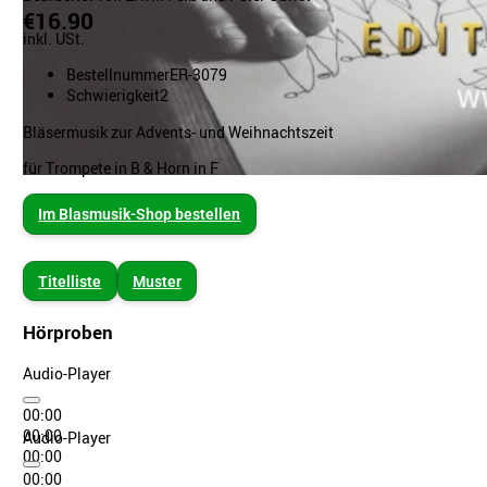
€16.90
inkl. USt.
Bestellnummer
ER-3079
Schwierigkeit
2
Bläsermusik zur Advents- und Weihnachtszeit
für Trompete in B & Horn in F
Im Blasmusik-Shop bestellen
Titelliste
Muster
Hörproben
Audio-Player
00:00
00:00
Audio-Player
00:00
00:00