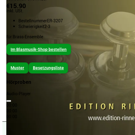
€15.90
inkl. USt.
Bestellnummer
ER-3207
Schwierigkeit
2-3
für Brass-Ensemble
Im Blasmusik-Shop bestellen
Muster
Besetzungsliste
Hörproben
Audio-Player
00:00
00:00
00:00