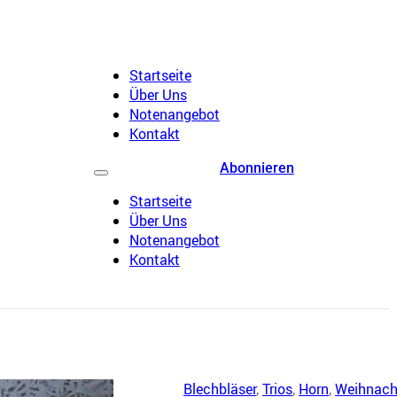
Startseite
Über Uns
Notenangebot
Kontakt
Abonnieren
Startseite
Über Uns
Notenangebot
Kontakt
Blechbläser
,
Trios
,
Horn
,
Weihnach