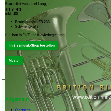
Bearbeitet von Josef Lang jun.
€17.90
inkl. USt.
Bestellnummer
ER-233
Schwierigkeit
2
für Horn in Es/F und Klavierbegleitung
Im Blasmusik-Shop bestellen
Muster
Allgemein
Startseite