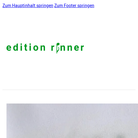
Zum Hauptinhalt springen
Zum Footer springen