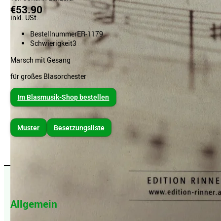
€53.90
inkl. USt.
Bestellnummer
ER-1179
Schwierigkeit
3
Marsch mit Gesang
für großes Blasorchester
Im Blasmusik-Shop bestellen
Muster
Besetzungsliste
Allgemein