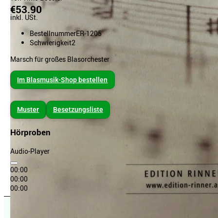
€53.90
inkl. USt.
Bestellnummer
ER-1205
Schwierigkeit
2
Marsch für großes Blasorchester
Im Blasmusik-Shop bestellen
Muster
Besetzungsliste
Hörproben
Audio-Player
00:00
00:00
00:00