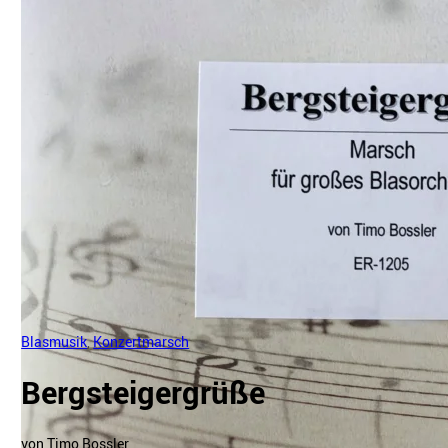
Blasmusik
,
Konzertmarsch
Bergsteigergrüße
von Timo Bossler