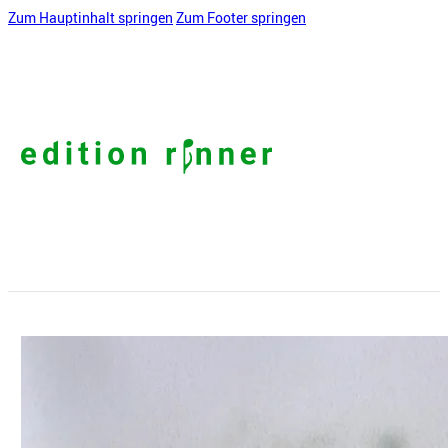
Zum Hauptinhalt springen
Zum Footer springen