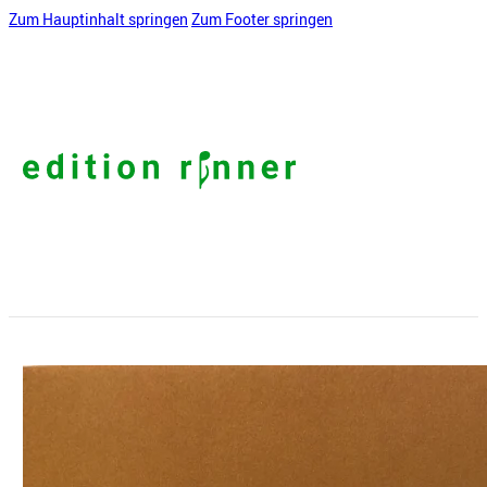
Zum Hauptinhalt springen
Zum Footer springen