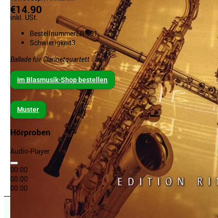
€14.90
inkl. USt.
Bestellnummer
ER-581
Schwierigkeit
3
Ballade for Clarinetquartett
Im Blasmusik-Shop bestellen
Muster
Hörproben
Audio-Player
00:00
00:00
00:00