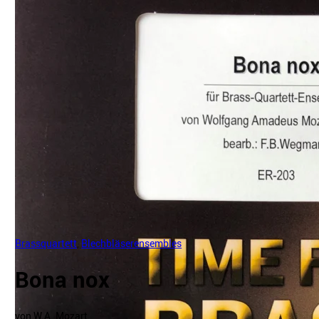
Brassquartett
,
Blechbläserensembles
Bona nox
von W.A. Mozart