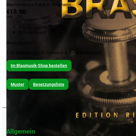
Bearbeitet von Frank B. Wegmann
€18.90
inkl. USt.
Bestellnummer
ER-203
Schwierigkeit
4
Brass Quartett
1./2. Stimme in B – 3. Stimme in B, C – 4. Stimme in C
Im Blasmusik-Shop bestellen
Muster
Besetzungsliste
Allgemein