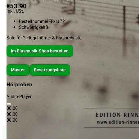
€53.90
inkl. USt.
Bestellnummer
ER-1172
Schwierigkeit
3
Solo für 2 Flügelhörner & Blasorchester
Im Blasmusik-Shop bestellen
Muster
Besetzungsliste
Hörproben
Audio-Player
00:00
00:00
00:00