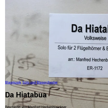
Blasmusik
,
Solo und Blasorchester
Da Hiatabua
Bearbeitet von Manfred Hechenblaickner