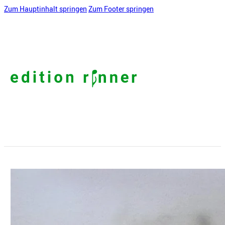
Zum Hauptinhalt springen
Zum Footer springen