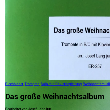
Blechbläser
,
Trompete
,
Solo mit Klavierbegleitung
,
Weihnachtsmusi
Das große Weihnachtsalbum
Bearbeitet von Josef Lang jun.