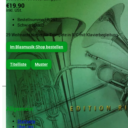
€19.90
inkl. USt.
Bestellnummer
ER-257
Schwierigkeit
2
29 Weihnachtslieder für Trompete in B/C mit Klavierbegleitung
Im Blasmusik-Shop bestellen
Titelliste
Muster
Allgemein
Startseite
Über Uns