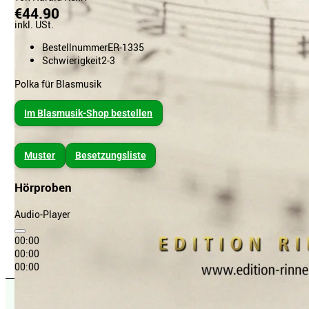
€44.90
inkl. USt.
Bestellnummer
ER-1335
Schwierigkeit
2-3
Polka für Blasmusik
Im Blasmusik-Shop bestellen
Muster
Besetzungsliste
Hörproben
Audio-Player
00:00
00:00
00:00