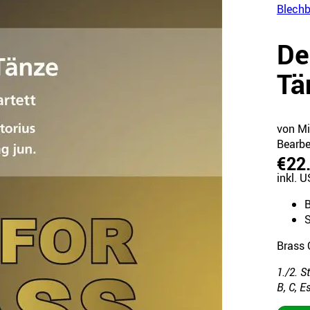
Blechb
De
Tä
von Mi
Bearbe
€22
inkl. U
S
Brass 
1./2. S
B, C, E