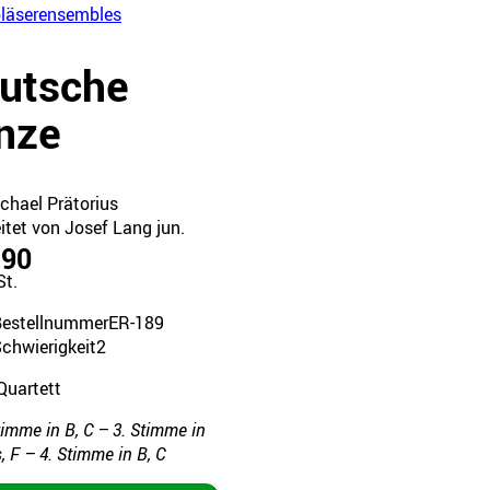
läserensembles
utsche
nze
chael Prätorius
itet von Josef Lang jun.
.90
St.
Bestellnummer
ER-189
chwierigkeit
2
Quartett
timme in B, C – 3. Stimme in
s, F – 4. Stimme in B, C