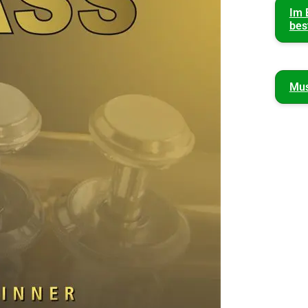
Im 
bes
Mus