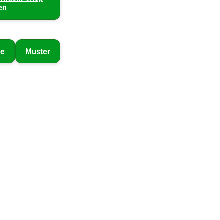
en
te
Muster