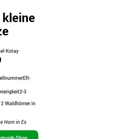
 kleine
ze
el Kotay
0
ellnummer
ER-
ierigkeit
2-3
 2 Waldhörner in
e Horn in Es
smusik-Shop