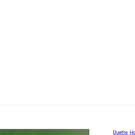
Duette
,
Ho