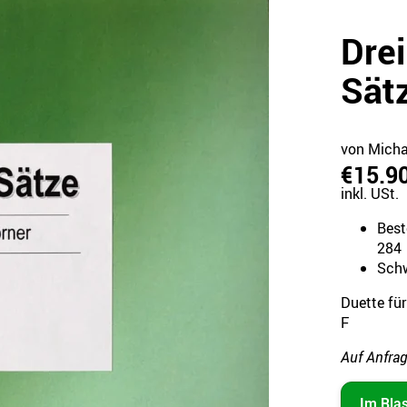
Drei
Sät
von Micha
€15.9
inkl. USt.
Best
284
Schw
Duette für
F
Auf Anfrag
Im Bla