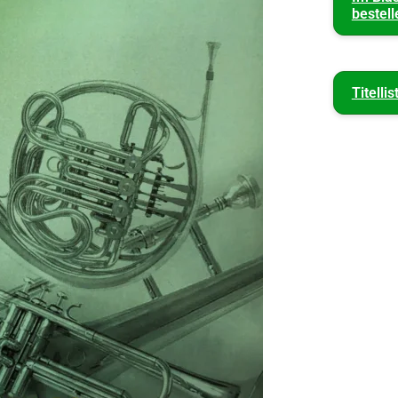
bestell
Titellis