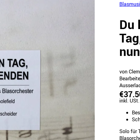
Blasmusi
Du 
Tag
nun
von Cleme
Bearbeit
Ausserla
€37.5
inkl. USt.
Bes
Sch
Solo für 
Blasorch