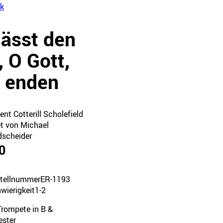
k
lässt den
, O Gott,
 enden
nt Cotterill Scholefield
et von Michael
dscheider
0
tellnummer
ER-1193
wierigkeit
1-2
Trompete in B &
ester