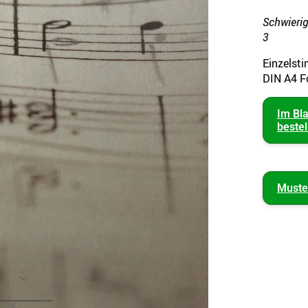
Schwierig
3
Einzelst
DIN A4 F
Im Bl
bestel
Muste