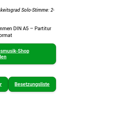
keitsgrad Solo-Stimme: 2-
immen DIN A5 – Partitur
ormat
asmusik-Shop
len
r
Besetzungsliste