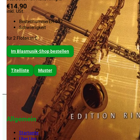
€14.90
inkl. USt.
Bestellnummer
ER-632
Schwierigkeit
für 2 Flöten in C
Im Blasmusik-Shop bestellen
Titelliste
Muster
Allgemein
Startseite
Über Uns