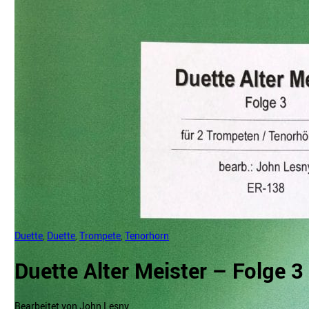
Duette
,
Duette
,
Trompete
,
Tenorhorn
Duette Alter Meister – Folge 3
Bearbeitet von John Lesny