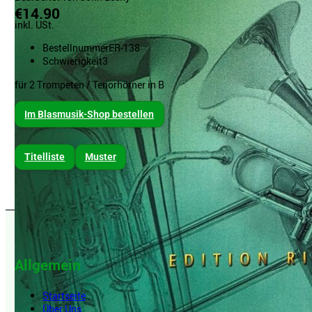
€14.90
inkl. USt.
Bestellnummer
ER-138
Schwierigkeit
3
für 2 Trompeten / Tenorhörner in B
Im Blasmusik-Shop bestellen
Titelliste
Muster
Allgemein
Startseite
Über Uns