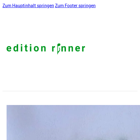
Zum Hauptinhalt springen
Zum Footer springen