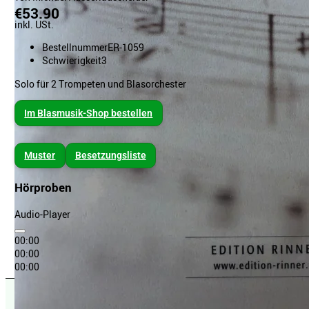
€53.90
inkl. USt.
Bestellnummer
ER-1059
Schwierigkeit
3
Solo für 2 Trompeten und Blasorchester
Im Blasmusik-Shop bestellen
Muster
Besetzungsliste
Hörproben
Audio-Player
00:00
00:00
00:00