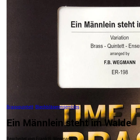
Brassquintett
,
Blechbläserensembles
Ein Männlein steht im Walde
Bearbeitet von Frank B. Wegmann