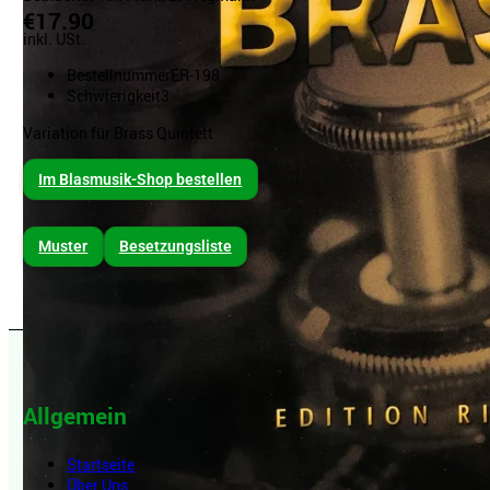
€17.90
inkl. USt.
Bestellnummer
ER-198
Schwierigkeit
3
Variation für Brass Quintett
Im Blasmusik-Shop bestellen
Muster
Besetzungsliste
Allgemein
Startseite
Über Uns