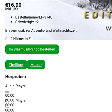
€16.90
inkl. USt.
Bestellnummer
ER-3146
Schwierigkeit
2
Bläsermusik zur Advents- und Weihnachtszeit
für 2 Hörner in Es
Im Blasmusik-Shop bestellen
Titelliste
Muster
Hörproben
Audio-Player
00:00
00:00
Audio-Player
00:00
00:00