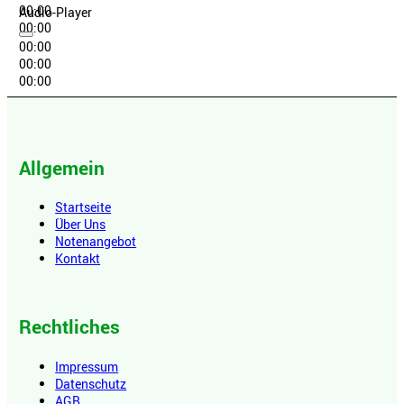
00:00
Audio-Player
00:00
00:00
00:00
00:00
Allgemein
Startseite
Über Uns
Notenangebot
Kontakt
Rechtliches
Impressum
Datenschutz
AGB