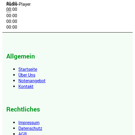
00:00
Audio-Player
00:00
00:00
00:00
00:00
Allgemein
Startseite
Über Uns
Notenangebot
Kontakt
Rechtliches
Impressum
Datenschutz
AGB