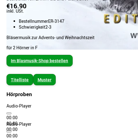
€16.90
inkl. USt.
Bestellnummer
ER-3147
Schwierigkeit
2-3
Bläsermusik zur Advents- und Weihnachtszeit
für 2 Hörner in F
Im Blasmusik-Shop bestellen
Titelliste
Muster
Hörproben
Audio-Player
00:00
00:00
Audio-Player
00:00
00:00