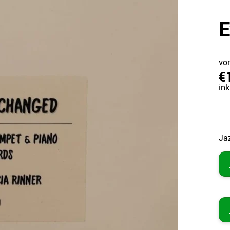
E
von
€
ink
Jaz