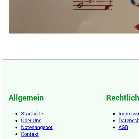
Allgemein
Rechtlic
Startseite
Impress
Über Uns
Datensc
Notenangebot
AGB
Kontakt