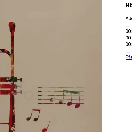
Hö
Au
00
00
00
Pfe