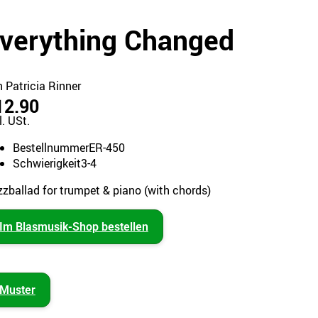
verything Changed
 Patricia Rinner
12.90
l. USt.
Bestellnummer
ER-450
Schwierigkeit
3-4
zballad for trumpet & piano (with chords)
Im Blasmusik-Shop bestellen
Muster