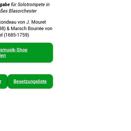
sgabe
für Solotrompete in
ßes Blasorchester
Rondeau von J. Mouret
38) & Marsch Bourrée von
el (1685-1759)
asmusik-Shop
len
r
Besetzungsliste