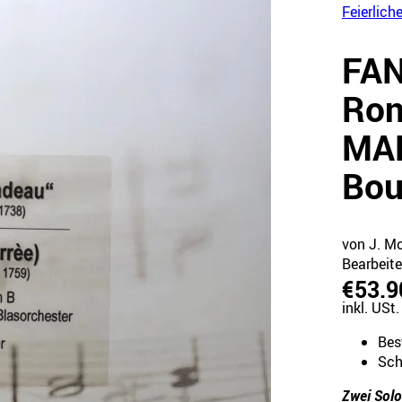
Feierlich
FA
Ron
MA
Bou
von J. Mo
Bearbeite
€53.9
inkl. USt.
Bes
Sch
Zwei Solo