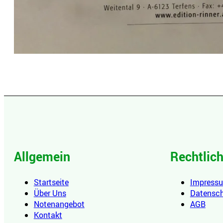
Allgemein
Rechtlic
Startseite
Impress
Über Uns
Datensc
Notenangebot
AGB
Kontakt