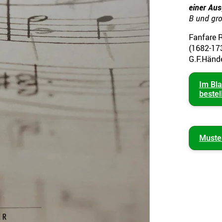
einer Au
B und gro
Fanfare 
(1682-17
G.F.Händ
Im Bl
bestel
Muste