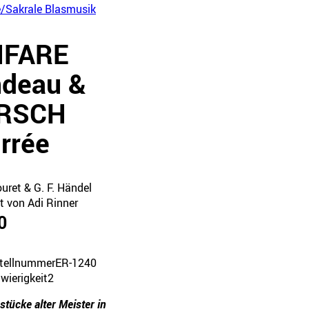
e/Sakrale Blasmusik
NFARE
deau &
RSCH
rrée
uret & G. F. Händel
t von Adi Rinner
0
tellnummer
ER-1240
wierigkeit
2
stücke alter Meister in