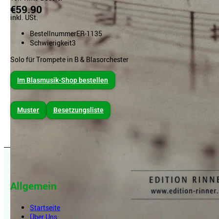
€59.90
inkl. USt.
Bestellnummer
ER-1135
Schwierigkeit
3
Solo für Trompete in B & Blasorchester
Im Blasmusik-Shop bestellen
Muster
Besetzungsliste
Allgemein
Startseite
Über Uns