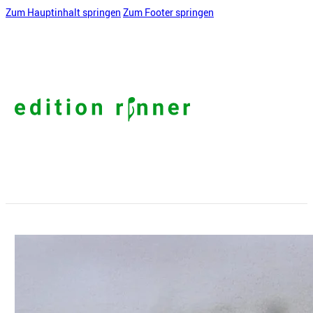
Zum Hauptinhalt springen
Zum Footer springen