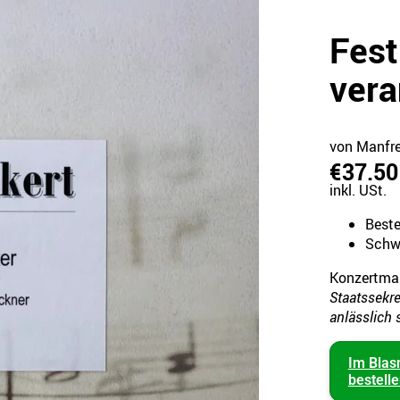
Fest
vera
von Manfre
€37.50
inkl. USt.
Best
Schwi
Konzertma
Staatssekre
anlässlich 
Im Blas
bestell