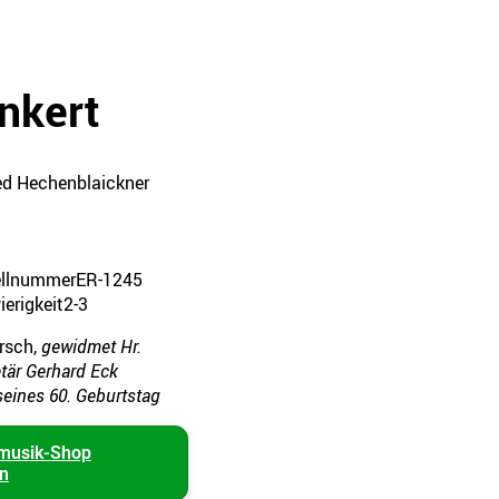
nkert
d Hechenblaickner
ellnummer
ER-1245
erigkeit
2-3
rsch,
gewidmet Hr.
tär Gerhard Eck
seines 60. Geburtstag
musik-Shop
en