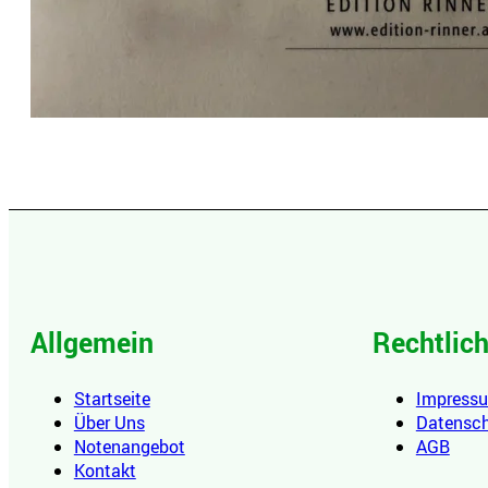
Allgemein
Rechtlic
Startseite
Impress
Über Uns
Datensc
Notenangebot
AGB
Kontakt