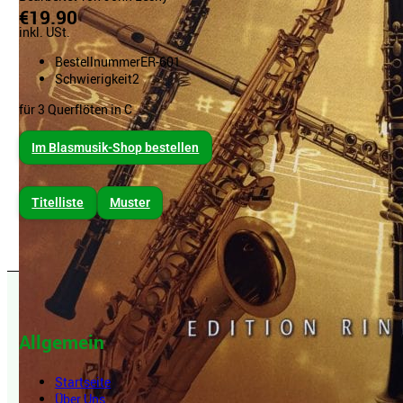
€19.90
inkl. USt.
Bestellnummer
ER-601
Schwierigkeit
2
für 3 Querflöten in C
Im Blasmusik-Shop bestellen
Titelliste
Muster
Allgemein
Startseite
Über Uns