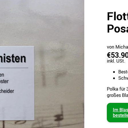
Flot
Pos
von Micha
€53.9
inkl. USt.
Best
Schw
Polka für 
großes Bl
Im Bla
bestell