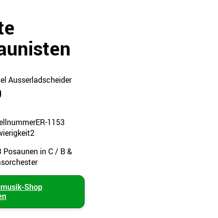
te
aunisten
el Ausserladscheider
0
ellnummer
ER-1153
ierigkeit
2
3 Posaunen in C / B &
asorchester
smusik-Shop
en