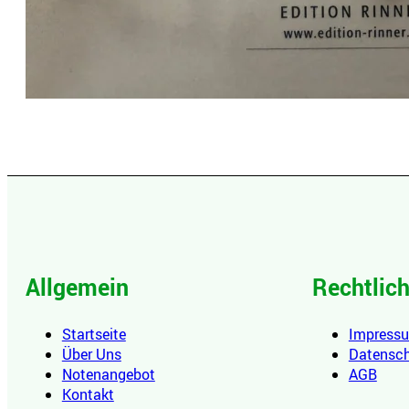
Allgemein
Rechtlic
Startseite
Impress
Über Uns
Datensc
Notenangebot
AGB
Kontakt