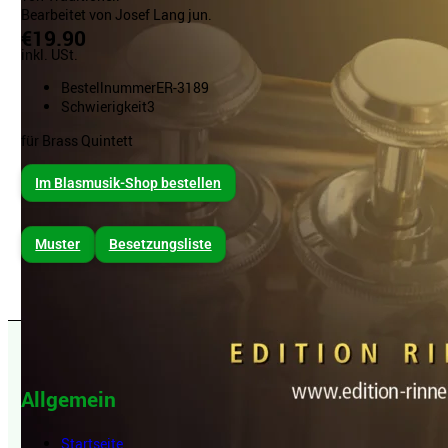
Bearbeitet von Josef Lang jun.
€19.90
inkl. USt.
Bestellnummer
ER-3189
Schwierigkeit
3
für Brass Quintett
Im Blasmusik-Shop bestellen
Muster
Besetzungsliste
Allgemein
Startseite