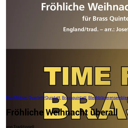
Blechbläser
,
Quartett/Quintett
,
Brassquintett
,
Blechbläserensemble
Fröhliche Weihnacht überall
von Traditionell