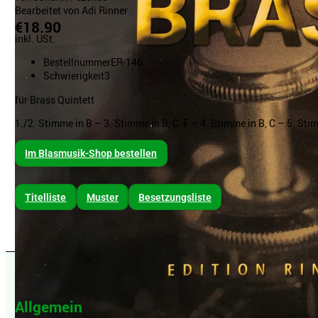
Bearbeitet von Adi Rinner
€18.90
inkl. USt.
Bestellnummer
ER-146
Schwierigkeit
3
für Brass Quintett
1./2. Stimme in B – 3. Stimme in B, C, F – 4. Stimme in B, C – 5. Sti
Im Blasmusik-Shop bestellen
Titelliste
Muster
Besetzungsliste
Allgemein