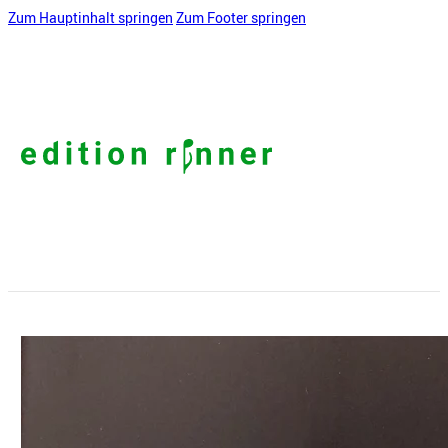
Zum Hauptinhalt springen
Zum Footer springen