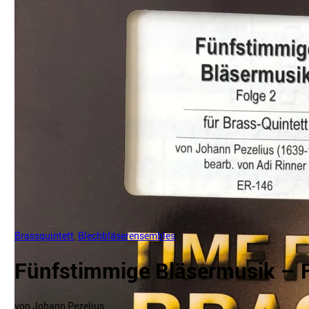
Brassquintett
,
Blechbläserensembles
Fünfstimmige Bläsermusik – F
von Johann Pezelius