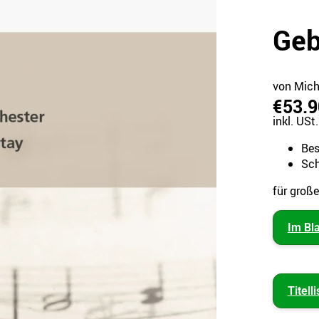
Geb
von Mich
€53.9
inkl. USt.
Bes
Sch
für groß
Im Bl
Titelli