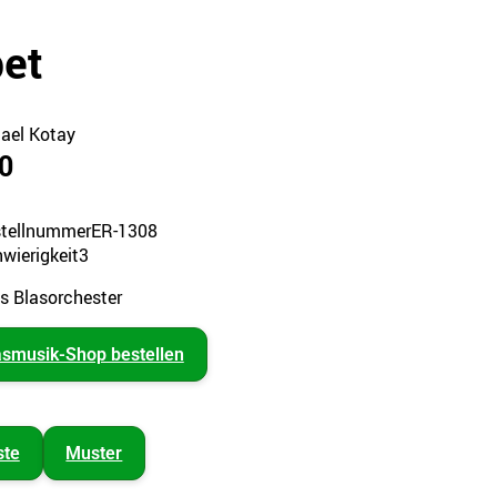
et
ael Kotay
0
tellnummer
ER-1308
wierigkeit
3
es Blasorchester
asmusik-Shop bestellen
ste
Muster