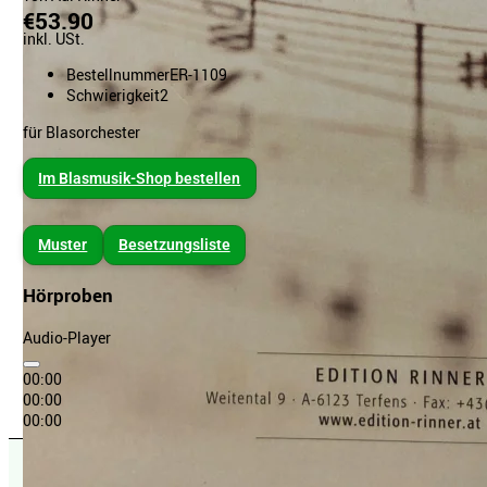
€53.90
inkl. USt.
Bestellnummer
ER-1109
Schwierigkeit
2
für Blasorchester
Im Blasmusik-Shop bestellen
Muster
Besetzungsliste
Hörproben
Audio-Player
00:00
00:00
00:00