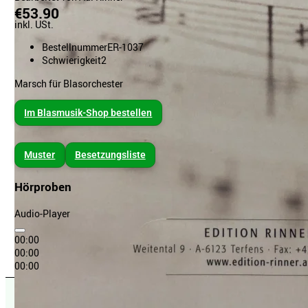
€53.90
inkl. USt.
Bestellnummer
ER-1037
Schwierigkeit
2
Marsch für Blasorchester
Im Blasmusik-Shop bestellen
Muster
Besetzungsliste
Hörproben
Audio-Player
00:00
00:00
00:00