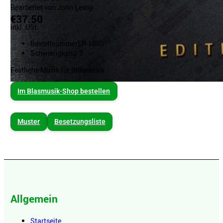
Bearbeitet von John Lesny
€37.50
inkl. USt.
Bestellnummer
ER-1080
Schwierigkeit
2-3
Festliche Musik für Blasmusik
Im Blasmusik-Shop bestellen
Muster
Besetzungsliste
Allgemein
Startseite