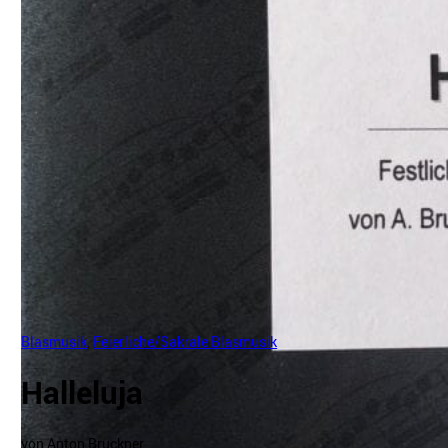
Blasmusik
,
Feierliche/Sakrale Blasmusik
Halleluja
von Anton Bruckner