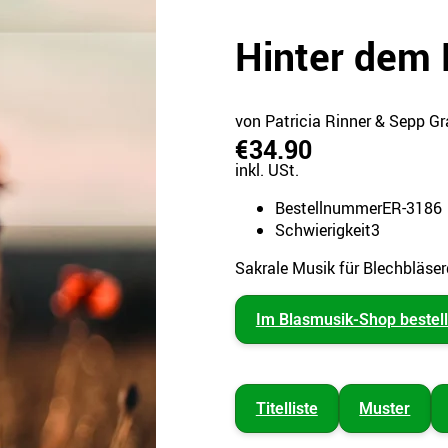
Hinter dem 
von Patricia Rinner & Sepp Gr
€34.90
inkl. USt.
Bestellnummer
ER-3186
Schwierigkeit
3
Sakrale Musik für Blechbläser
Im Blasmusik-Shop bestel
Titelliste
Muster