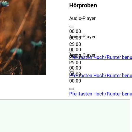
Hörproben
Audio-Player
00:00
Audio-Player
00:00
00:00
00:00
Audio-Player
00:00
Pfeiltasten Hoch/Runter benut
00:00
00:00
00:00
Pfeiltasten Hoch/Runter benut
00:00
Pfeiltasten Hoch/Runter benut