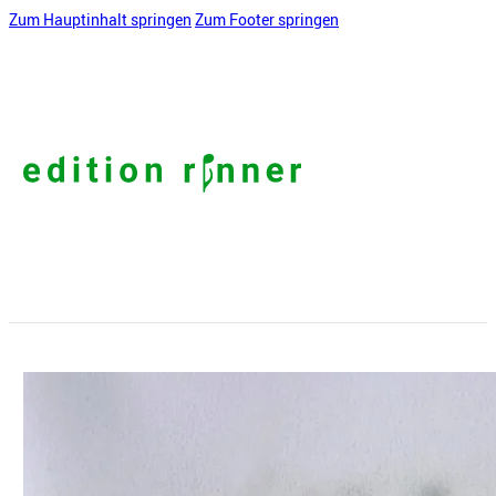
Zum Hauptinhalt springen
Zum Footer springen