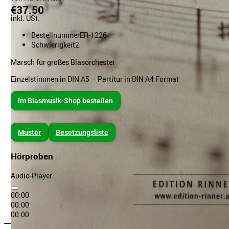
€37.50
inkl. USt.
Bestellnummer
ER-1226
Schwierigkeit
2
Marsch für großes Blasorchester
Einzelstimmen in DIN A5 – Partitur in DIN A4 Format
Im Blasmusik-Shop bestellen
Muster
Besetzungsliste
Hörproben
Audio-Player
00:00
00:00
00:00