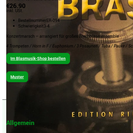
€26.90
inkl. USt.
Bestellnummer
ER-094
Schwierigkeit
3-4
Konzertmarsch – arrangiert für großes Blechbläserensemble
4 Trompeten / Horn in F / Euphonium / 3 Posaunen / Tuba / Pauke / S
Im Blasmusik-Shop bestellen
Muster
Allgemein