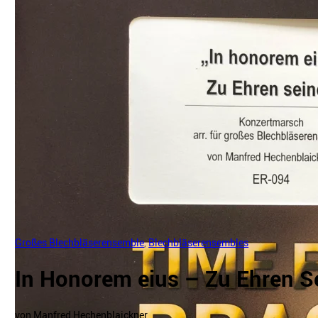
Großes Blechbläserensemble
,
Blechbläserensembles
In Honorem eius – Zu Ehren S
von Manfred Hechenblaickner