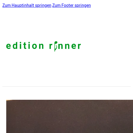
Zum Hauptinhalt springen
Zum Footer springen