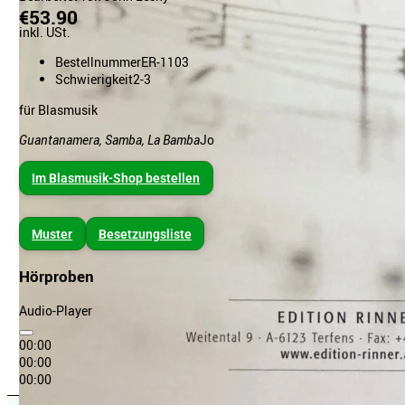
€53.90
inkl. USt.
Bestellnummer
ER-1103
Schwierigkeit
2-3
für Blasmusik
Guantanamera, Samba, La Bamba
Jo
Im Blasmusik-Shop bestellen
Muster
Besetzungsliste
Hörproben
Audio-Player
00:00
00:00
00:00