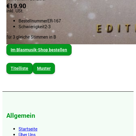
€19.90
inkl. USt.
Bestellnummer
ER-167
Schwierigkeit
2-3
für 3 gleiche Stimmen in B
Im Blasmusik-Shop bestellen
Titelliste
Muster
Allgemein
Startseite
Über Uns