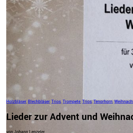
Holzbläser
,
Blechbläser
,
Trios
,
Trompete
,
Trios
,
Tenorhorn
,
Weihnach
Lieder zur Advent und Weihnac
von Johann Lenzeler