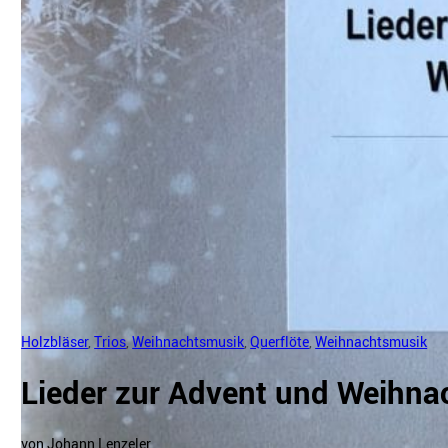
Holzbläser
,
Trios
,
Weihnachtsmusik
,
Querflöte
,
Weihnachtsmusik
Lieder zur Advent und Weihnac
von Johann Lenzeler