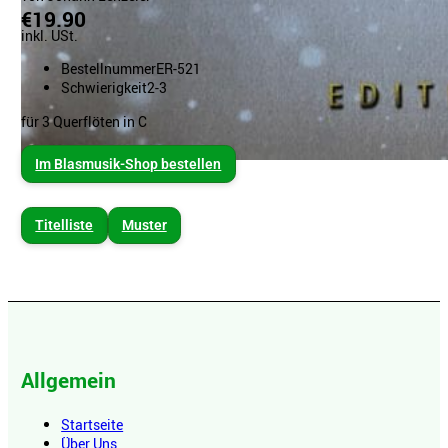
€19.90
inkl. USt.
Bestellnummer
ER-521
Schwierigkeit
2-3
für 3 Querflöten in C
Im Blasmusik-Shop bestellen
Titelliste
Muster
Allgemein
Startseite
Über Uns