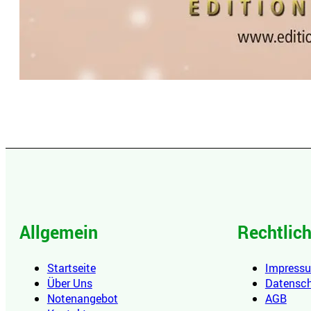
Allgemein
Rechtlic
Startseite
Impress
Über Uns
Datensc
Notenangebot
AGB