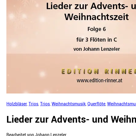
Holzbläser
,
Trios
,
Trios
,
Weihnachtsmusik
,
Querflöte
,
Weihnachtsmu
Lieder zur Advents- und Weihn
Bearbeitet von Johann Lenzeler