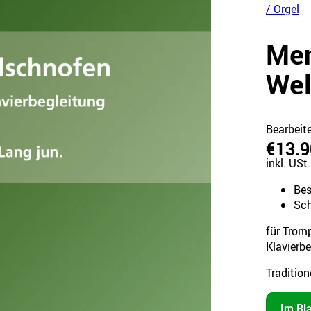
/ Orgel
Men
Wel
Bearbeit
€13.9
inkl. USt.
Bes
Sch
für Tromp
Klavierb
Tradition
Im Bl