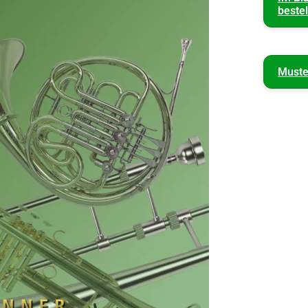
bestel
Muste