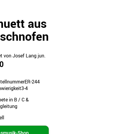
uett aus
schnofen
et von Josef Lang jun.
0
tellnummer
ER-244
wierigkeit
3-4
ete in B / C &
egleitung
ell
asmusik-Shop