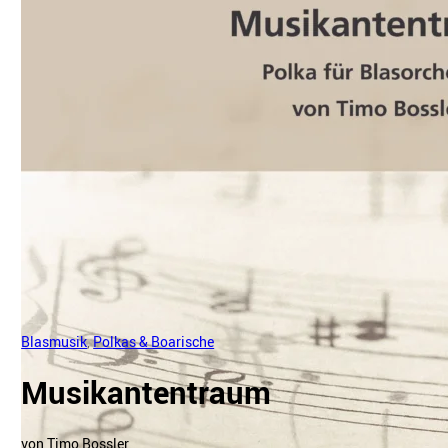
Blasmusik
,
Polkas & Boarische
Musikantentraum
von Timo Bossler