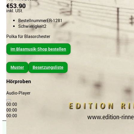
€53.90
inkl. USt.
Bestellnummer
ER-1281
Schwierigkeit
2
Polka für Blasorchester
Im Blasmusik-Shop bestellen
Muster
Besetzungsliste
Hörproben
Audio-Player
00:00
00:00
00:00