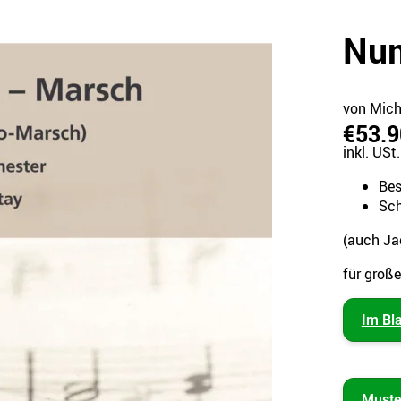
Num
von Mich
€53.9
inkl. USt.
Bes
Sch
(auch J
für groß
Im Bl
Muste