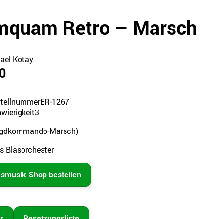
quam Retro – Marsch
ael Kotay
0
tellnummer
ER-1267
wierigkeit
3
agdkommando-Marsch)
es Blasorchester
asmusik-Shop bestellen
r
Besetzungsliste