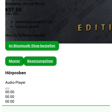
Bearbeitet von Adi Rinner
€37.50
inkl. USt.
Bestellnummer
ER-1107
Schwierigkeit
2
Marsch für Blasorchester
Im Blasmusik-Shop bestellen
Muster
Besetzungsliste
Hörproben
Audio-Player
00:00
00:00
00:00