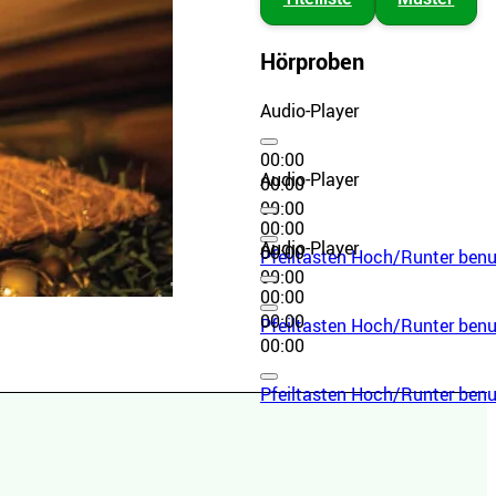
Hörproben
Audio-Player
00:00
Audio-Player
00:00
00:00
00:00
Audio-Player
00:00
Pfeiltasten Hoch/Runter benut
00:00
00:00
00:00
Pfeiltasten Hoch/Runter benut
00:00
Pfeiltasten Hoch/Runter benut