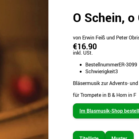
O Schein, o
von Erwin Feiß und Peter Obri
€16.90
inkl. USt.
Bestellnummer
ER-3099
Schwierigkeit
3
Bläsermusik zur Advents- und
für Trompete in B & Horn in F
Im Blasmusik-Shop bestel
Titelliste
Muster