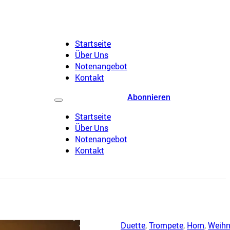
Startseite
Über Uns
Notenangebot
Kontakt
Abonnieren
Startseite
Über Uns
Notenangebot
Kontakt
Duette
,
Trompete
,
Horn
,
Weihn